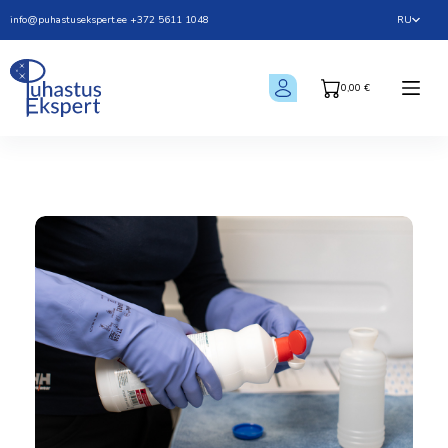
info@puhastusekspert.ee
+372 5611 1048
RU
0,00
€