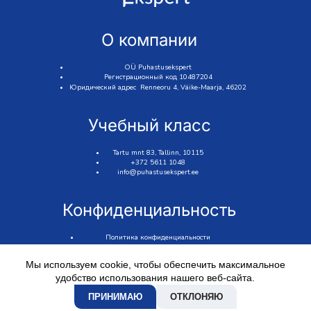
О компании
OÜ Puhastusekspert
Регистрационный код 10487204
Юридический адрес Renneoru 4, Väike-Maarja, 46202
Учебный класс
Tartu mnt 83, Tallinn, 10115
+372 5611 1048
info@puhastusekspert.ee
Конфиденциальность
Политика конфиденциальности
Условия продажи
Использование файлов cookie
Мы используем cookie, чтобы обеспечить максимальное
© 2026 Все права защищены Puhastusekspert
удобство использования нашего веб-сайта.
ПРИНИМАЮ
ОТКЛОНЯЮ
Веб-партнёр GRAMET