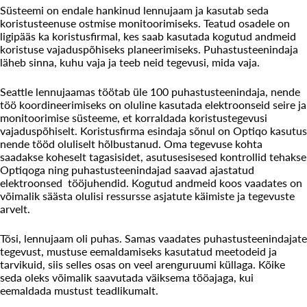
Süsteemi on endale hankinud lennujaam ja kasutab seda
koristusteenuse ostmise monitoorimiseks. Teatud osadele on
ligipääs ka koristusfirmal, kes saab kasutada kogutud andmeid
koristuse vajaduspõhiseks planeerimiseks. Puhastusteenindaja
läheb sinna, kuhu vaja ja teeb neid tegevusi, mida vaja.
Seattle lennujaamas töötab üle 100 puhastusteenindaja, nende
töö koordineerimiseks on oluline kasutada elektroonseid seire ja
monitoorimise süsteeme, et korraldada koristustegevusi
vajaduspõhiselt. Koristusfirma esindaja sõnul on Optiqo kasutus
nende tööd oluliselt hõlbustanud. Oma tegevuse kohta
saadakse koheselt tagasisidet, asutusesisesed kontrollid tehakse
Optiqoga ning puhastusteenindajad saavad ajastatud
elektroonsed tööjuhendid. Kogutud andmeid koos vaadates on
võimalik säästa olulisi ressursse asjatute käimiste ja tegevuste
arvelt.
Tõsi, lennujaam oli puhas. Samas vaadates puhastusteenindajate
tegevust, mustuse eemaldamiseks kasutatud meetodeid ja
tarvikuid, siis selles osas on veel arenguruumi küllaga. Kõike
seda oleks võimalik saavutada väiksema tööajaga, kui
eemaldada mustust teadlikumalt.