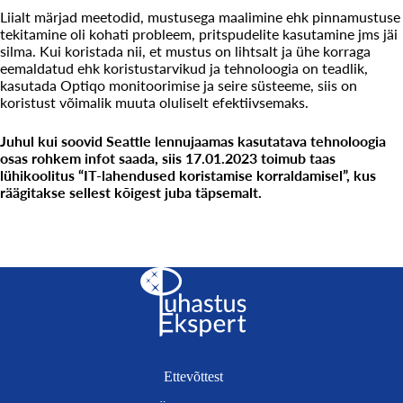
Liialt märjad meetodid, mustusega maalimine ehk pinnamustuse
tekitamine oli kohati probleem, pritspudelite kasutamine jms jäi
silma. Kui koristada nii, et mustus on lihtsalt ja ühe korraga
eemaldatud ehk koristustarvikud ja tehnoloogia on teadlik,
kasutada Optiqo monitoorimise ja seire süsteeme, siis on
koristust võimalik muuta oluliselt efektiivsemaks.
Juhul kui soovid Seattle lennujaamas kasutatava tehnoloogia
osas rohkem infot saada, siis 17.01.2023 toimub taas
lühikoolitus “IT-lahendused koristamise korraldamisel”, kus
räägitakse sellest kõigest juba täpsemalt.
Ettevõttest