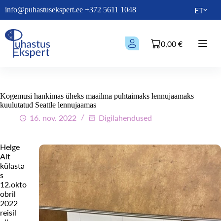
Skip
ET
info@puhastusekspert.ee
+372 5611 1048
to
content
0,00
€
Ostukorv
Kogemusi hankimas üheks maailma puhtaimaks lennujaamaks
kuulutatud Seattle lennujaamas
16. nov. 2022
Digilahendused
Helge
Alt
külasta
s
12.okto
obril
2022
reisil