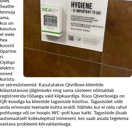
olles
Seattle
lennuja
ama,
kus on
kasutus
el meie
hea
koostö
öpartne
ri
Optiqo
elektro
onsed
koristu
se seiresüsteemid. Kasutatakse QlvrBoxe klientide
külastatavuse jälgimiseks ning sama süsteem võimaldab
registreerida tööaega vaid kiipkaardiga. Koos Qlverboxiga on
QR-koodiga ka klientide tagasiside küsitlus. Tagasisidet võib
anda erinevate teemade kohta eraldi. Näiteks kui ei olda rahul
puhtusega või on hoopis WC-poti kaas katki. Tagasiside jõuab
automaatselt kokkulepitud inimeseni, kes saab asuda tegelema
vastava probleemi kõrvaldamisega.